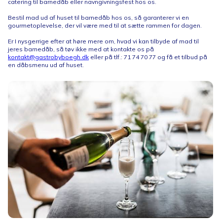
catering til barnedåb eller navngivningsfest hos os.
Bestil mad ud af huset til barnedåb hos os, så garanterer vi en
gourmetoplevelse, der vil være med til at sætte rammen for dagen.
Er I nysgerrige efter at høre mere om, hvad vi kan tilbyde af mad til
jeres barnedåb, så tøv ikke med at kontakte os på
kontakt@gastrobyboegh.dk
eller på tlf.: 71 74 70 77 og få et tilbud på
en dåbsmenu ud af huset.