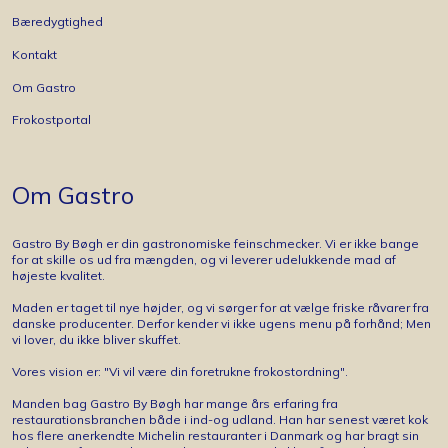
Bæredygtighed
Kontakt
Om Gastro
Frokostportal
Om Gastro
Gastro By Bøgh er din gastronomiske feinschmecker. Vi er ikke bange
for at skille os ud fra mængden, og vi leverer udelukkende mad af
højeste kvalitet.
Maden er taget til nye højder, og vi sørger for at vælge friske råvarer fra
danske producenter. Derfor kender vi ikke ugens menu på forhånd; Men
vi lover, du ikke bliver skuffet.
Vores vision er: "Vi vil være din foretrukne frokostordning".
Manden bag Gastro By Bøgh har mange års erfaring fra
restaurationsbranchen både i ind-og udland. Han har senest været kok
hos flere anerkendte Michelin restauranter i Danmark og har bragt sin