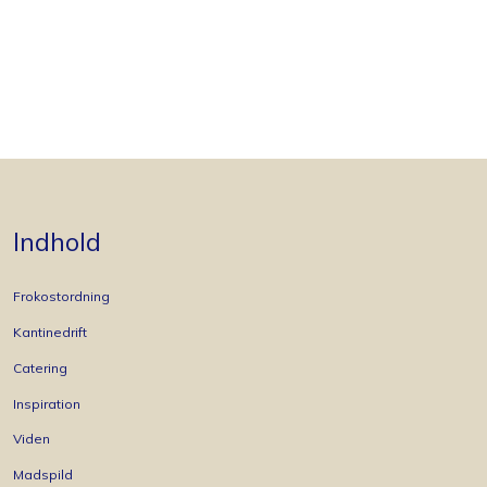
Indhold
Frokostordning
Kantinedrift
Catering
Inspiration
Viden
Madspild