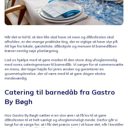
Når det er tid til, at den lille skal have sit navn og dåbsfesten skal
afholdes, er der mange praktiske ting, der er vigtige at have styr på.
Alt lige fra lokale, gæsteliste, dåbskjole og menuen til barnedåben
kræver nemlig nøje planlægning.
Lad os hjælpe med at gøre maden til den store dag uforglemmelig
med vores cateringmenuer til barnedåb. Vi sørger for at sammensætte
en menu, der tager højde for jeres ønsker og garanterer en
gourmetoplevelse, der vil være med til at gøre dagen ekstra
mindeværdig.
Catering til barnedåb fra Gastro
By Bøgh
Hos Gastro By Bøgh sætter vi en stor ære i at få lov til at gøre
dåbsfesten til et helt særligt og uforglemmeligt minde. Derfor går vi
langt for at sørge for, at I får det præcis som I vil have det, når I bestiller