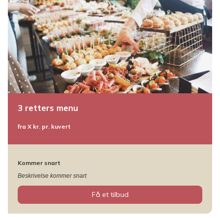
3 retters menu
fra X kr. pr. kuvert
Kommer snart
Beskrivelse kommer snart
Få et tilbud