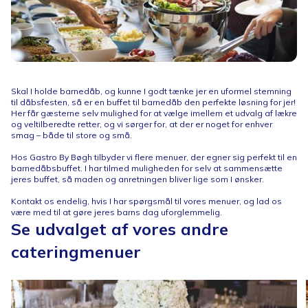
Skal I holde barnedåb, og kunne I godt tænke jer en uformel stemning
til dåbsfesten, så er en buffet til barnedåb den perfekte løsning for jer!
Her får gæsterne selv mulighed for at vælge imellem et udvalg af lækre
og veltilberedte retter, og vi sørger for, at der er noget for enhver
smag – både til store og små.
Hos Gastro By Bøgh tilbyder vi flere menuer, der egner sig perfekt til en
barnedåbsbuffet. I har tilmed muligheden for selv at sammensætte
jeres buffet, så maden og anretningen bliver lige som I ønsker.
Kontakt os endelig, hvis I har spørgsmål til vores menuer, og lad os
være med til at gøre jeres barns dag uforglemmelig.
Se udvalget af vores andre
cateringmenuer