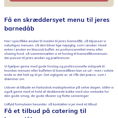
Få en skræddersyet menu til jeres
barnedåb
Har I specifikke ønsker til maden til jeres barnedåb, så tilpasser vi
naturligvis menuen, så den bliver lige nøjagtig, som I ønsker. Hvad
enten I ønsker en klassisk buffet, en portionsanrettet menu eller
sharing food, så sammensætter vi et forslag til barnedåbsmenuen,
der passer til jeres ønsker og præferencer.
Vi hjælper gerne med gode forslag og professionelle indspark til,
hvordan menuen eller buffeten til barnedåben kan se ud – men i sidste
ende er det helt op til jer. Det vigtigste er, at I får det præcis, som I
drømmer om.
Udover at tilbyde en fantastisk madoplevelse på selve dagen, stiller vi
også gerne med et hold af dedikerede kokke med stor omtanke for
den gode smag, de gode råvarer og flotte serveringer.
Udfyld formularen herunder, så kontakter vi jer med et tilbud.
Få et tilbud på catering til