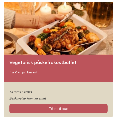
Vegetarisk påskefrokostbuffet
fra X kr. pr. kuvert
Kommer snart
Beskrivelse kommer snart
Få et tilbud