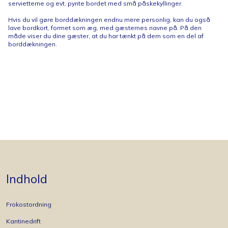
servietterne og evt. pynte bordet med små påskekyllinger.
Hvis du vil gøre borddækningen endnu mere personlig, kan du også
lave bordkort, formet som æg, med gæsternes navne på. På den
måde viser du dine gæster, at du har tænkt på dem som en del af
borddækningen.
Indhold
Frokostordning
Kantinedrift