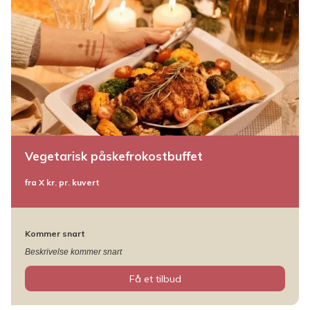
Vegetarisk påskefrokostbuffet
fra X kr. pr. kuvert
Kommer snart
Beskrivelse kommer snart
Få et tilbud