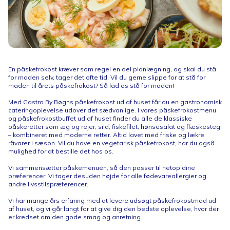
En påskefrokost kræver som regel en del planlægning, og skal du stå
for maden selv, tager det ofte tid. Vil du gerne slippe for at stå for
maden til årets påskefrokost? Så lad os stå for maden!
Med Gastro By Bøghs påskefrokost ud af huset får du en gastronomisk
cateringoplevelse udover det sædvanlige. I vores påskefrokostmenu
og påskefrokostbuffet ud af huset finder du alle de klassiske
påskeretter som æg og rejer, sild, fiskefilet, hønsesalat og flæskesteg
– kombineret med moderne retter. Altid lavet med friske og lækre
råvarer i sæson. Vil du have en vegetarisk påskefrokost, har du også
mulighed for at bestille det hos os.
Vi sammensætter påskemenuen, så den passer til netop dine
præferencer. Vi tager desuden højde for alle fødevareallergier og
andre livsstilspræferencer.
Vi har mange års erfaring med at levere udsøgt påskefrokostmad ud
af huset, og vi går langt for at give dig den bedste oplevelse, hvor der
er kredset om den gode smag og anretning.