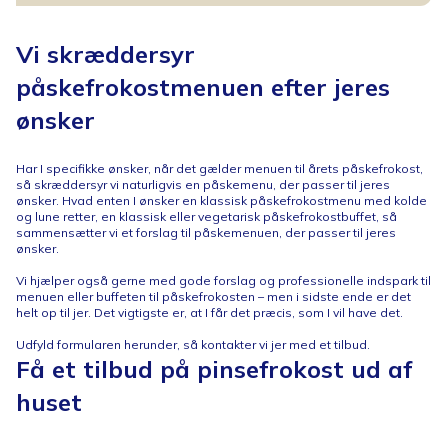
Vi skræddersyr
påskefrokostmenuen efter jeres
ønsker
Har I specifikke ønsker, når det gælder menuen til årets påskefrokost,
så skræddersyr vi naturligvis en påskemenu, der passer til jeres
ønsker. Hvad enten I ønsker en klassisk påskefrokostmenu med kolde
og lune retter, en klassisk eller vegetarisk påskefrokostbuffet, så
sammensætter vi et forslag til påskemenuen, der passer til jeres
ønsker.
Vi hjælper også gerne med gode forslag og professionelle indspark til
menuen eller buffeten til påskefrokosten – men i sidste ende er det
helt op til jer. Det vigtigste er, at I får det præcis, som I vil have det.
Udfyld formularen herunder, så kontakter vi jer med et tilbud.
Få et tilbud på pinsefrokost ud af
huset