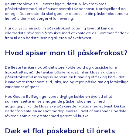
gourmetoplevelse – leveret lige til døren. Vi leverer vores
påskefrokostmad ud af huset overalt i København, Nordsjælland og
omegn. Det eneste du skal gøre, er at bestille din påskefrokostmenu
her på siden – så sørger vi for levering.
Har du lyst til en sublim påskefrokost catering lavet af kun de
allerbedste råvarer? Så tøv ikke med at kontakte os. Sammen finder vi
frem til den bedste løsning til jeres påskefrokost.
Hvad spiser man til påskefrokost?
De fleste tænker nok på det store kolde bord og klassiske lune
frokostretter, når de tænker påskefrokost. Til en klassisk, dansk
påskefrokost vil man typisk servere en blanding af fisk og kød – det
kunne være retter som sild, laks, æg og rejer, påskelam og forskellige
variationer af grønt.
Hos Gastro By Bøgh gør vores dygtige kokke en dyd ud af at
sammensætte en velsmagende påskefrokosmenu med
udgangspunkt i de klassiske påskeretter – altid med et twist. Du kan
derfor forvente en udsøgt madoplevelse, lavet af sæsonens bedste
råvarer, som dine gæster med garanti vil huske.
Dæk et flot påskebord til årets