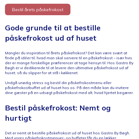
Bestil årets påskefrokost
Gode grunde til at bestille
påskefrokost ud af huset
Mangler du inspiration til årets påskefrokost? Det kan være svært at
finde på idéer til, hvad man skal servere til en påskefrokost – især hvis
der er mange forskellige præferencer at tage hensyn til. Hos Gastro By
Bøgh er vi dedikerede til at levere den ultimative påskefrokost ud af
huset, så du slipper for at stå i køkkenet.
Undgå unødig stress og bestil din påskefrokostmenu eller
påskefrokostbuffet ud af huset hos os. På den måde kan du invitere
dine gæster på en udsøgt påskefrokost med alt, hvad hjertet begærer.
Bestil påskefrokost: Nemt og
hurtigt
Det er nemt at bestille påskefrokost ud af huset hos Gastro By Bøgh.
Med vores påskefrokostmenuer- og buffeter får du en lækker